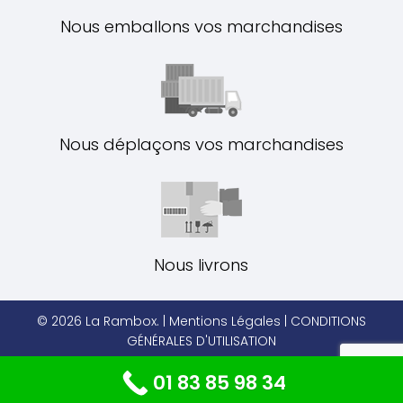
Nous emballons vos marchandises
Nous déplaçons vos marchandises
Nous livrons
© 2026 La Rambox. |
Mentions Légales
|
CONDITIONS
GÉNÉRALES D'UTILISATION
01 83 85 98 34
facebook
pinterest
linkedin
instagram
phone
email