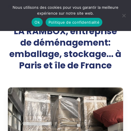
Skip
Menu
Nous utilisons des cookies pour vous garantir la meilleure
to
expérience sur notre site web.
main
Ok
Politique de confidentialité
LA RAMBOX, entreprise
content
de déménagement:
emballage, stockage... à
Paris et île de France